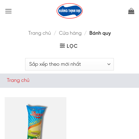
Bỏ
qua
nội
dung
Trang chủ
/
Cửa hàng
/
Bánh quy
LỌC
Trang chủ