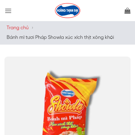
Bỏ
qua
nội
dung
›
Trang chủ
Bánh mì tươi Pháp Showla xúc xích thịt xông khói